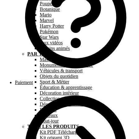
Poupée
Botanique
Mario
Marvel
Harry Potter
Pokémon
Star Wars
Jeux vidéos
Dessins animés
PAR TYPE
Masque en papier
Monuments & Architecture
Véhicules & transport
Objets du quotidien
Sport & Métier
Paiement
Éducation & apprentissage
Décoration intérieur
Collection « Paperkids »
Décoration chambre bébé
Religion
Tableaux
Abat-jour
TOUS LES PRODUITS
Kit PDF Téléchargeable
Kit origami 3D