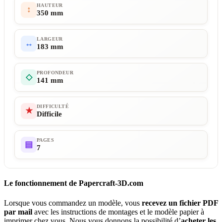
HAUTEUR
↕
350 mm
LARGEUR
↔
183 mm
PROFONDEUR
◇
141 mm
DIFFICULTÉ
★
Difficile
PAGES
▤
7
Le fonctionnement de Papercraft-3D.com
Lorsque vous commandez un modèle, vous
recevez un fichier PDF
par mail
avec les instructions de montages et le modèle papier à
imprimer chez vous. Nous vous donnons la possibilité d’
acheter les