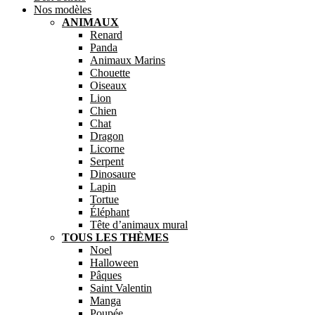
Nos modèles
ANIMAUX
Renard
Panda
Animaux Marins
Chouette
Oiseaux
Lion
Chien
Chat
Dragon
Licorne
Serpent
Dinosaure
Lapin
Tortue
Éléphant
Tête d’animaux mural
TOUS LES THÈMES
Noel
Halloween
Pâques
Saint Valentin
Manga
Poupée