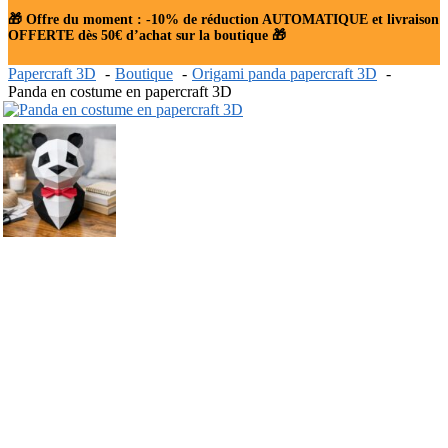
🎁 Offre du moment : -10% de réduction AUTOMATIQUE et livraison
OFFERTE dès 50€ d’achat sur la boutique 🎁
Papercraft 3D
Boutique
Origami panda papercraft 3D
Panda en costume en papercraft 3D