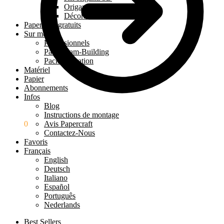
Origami 3D à poser
Décoration murale 3D
Papercraft gratuits
Sur mesure
Professionnels
Pack Team-Building
Pack Éducation
Matériel
Papier
Abonnements
Infos
Blog
Instructions de montage
0.00
€
0
Avis Papercraft
Contactez-Nous
Favoris
Français
English
Deutsch
Italiano
Español
Português
Nederlands
Best Sellers