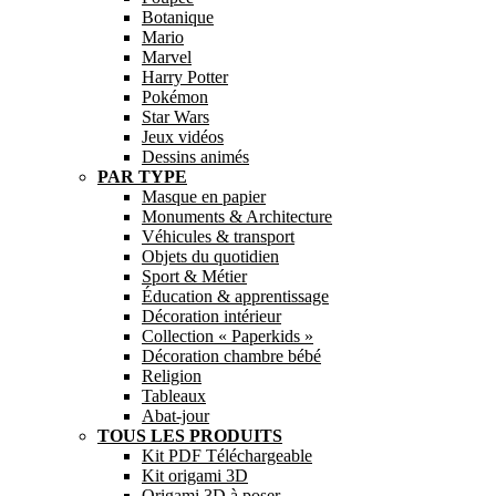
Botanique
Mario
Marvel
Harry Potter
Pokémon
Star Wars
Jeux vidéos
Dessins animés
PAR TYPE
Masque en papier
Monuments & Architecture
Véhicules & transport
Objets du quotidien
Sport & Métier
Éducation & apprentissage
Décoration intérieur
Collection « Paperkids »
Décoration chambre bébé
Religion
Tableaux
Abat-jour
TOUS LES PRODUITS
Kit PDF Téléchargeable
Kit origami 3D
Origami 3D à poser