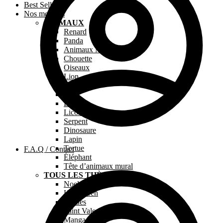
Best Sellers
Nos modèles
ANIMAUX
Renard
Panda
Animaux Marins
Chouette
Oiseaux
Lion
Chien
Chat
Dragon
Licorne
Serpent
Dinosaure
Lapin
Tortue
F.A.Q / Contact
Éléphant
Tête d’animaux mural
TOUS LES THÈMES
Noel
Halloween
Pâques
Saint Valentin
Manga