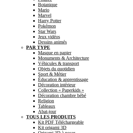
Botanique
Mario
Marvel
Harry Potter
Pokémon
Star Wars
Jeux vidéos
Dessins animés
PAR TYPE
Masque en papier
Monuments & Architecture
Véhicules & transport
Objets du quotidien
Sport & Métier
Éducation & apprentissage
Décoration intérieur
Collection « Paperkids »
Décoration chambre bébé
Religion
Tableaux
Abat-jour
TOUS LES PRODUITS
Kit PDF Téléchargeable
Kit origami 3D
Origami 3D à poser