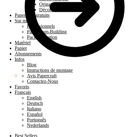
Origami 3D à poser
Décoration murale 3D
Papercraft gratuits
Sur mesure
Professionnels
Pack Team-Building
Pack Éducation
Matériel
Papier
Abonnements
Infos
Blog
Instructions de montage
0.00
€
0
Avis Papercraft
Contactez-Nous
Favoris
Français
English
Deutsch
Italiano
Español
Português
Nederlands
Best Sellers