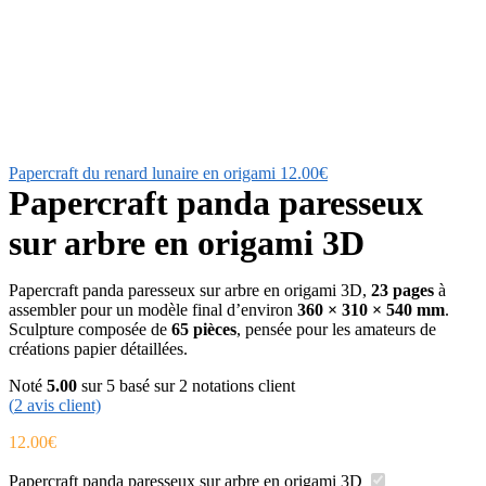
Papercraft du renard lunaire en origami
12.00
€
Papercraft panda paresseux
sur arbre en origami 3D
Papercraft panda paresseux sur arbre en origami 3D,
23 pages
à
assembler pour un modèle final d’environ
360 × 310 × 540 mm
.
Sculpture composée de
65 pièces
, pensée pour les amateurs de
créations papier détaillées.
Noté
5.00
sur 5 basé sur
2
notations client
(
2
avis client)
12.00
€
Papercraft panda paresseux sur arbre en origami 3D