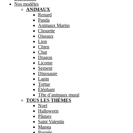
Nos modèles
ANIMAUX
Renard
Panda
Animaux Marins
Chouette
Oiseaux
Lion
Chien
Chat
Dragon
Licorne
Serpent
Dinosaure
Lapin
Tortue
Éléphant
Tête d’animaux mural
TOUS LES THÈMES
Noel
Halloween
Pâques
Saint Valentin
Manga
Poupée