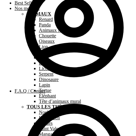
Best Sellers
Nos modèles
ANIMAUX
Renard
Panda
Animaux Marins
Chouette
Oiseaux
Lion
Chien
Chat
Dragon
Licorne
Serpent
Dinosaure
Lapin
Tortue
F.A.Q / Contact
Éléphant
Tête d’animaux mural
TOUS LES THÈMES
Noel
Halloween
Pâques
Saint Valentin
Manga