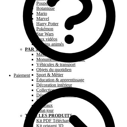
Poupée
Botanique
Mario
Marvel
Harry Potter
Pokémon
Star Wars
Jeux vidéos
Dessins animés
PAR TYPE
Masque en papier
Monuments & Architecture
Véhicules & transport
Objets du quotidien
Sport & Métier
Paiement
Éducation & apprentissage
Décoration intérieur
Collection « Paperkids »
Décoration chambre bébé
Religion
Tableaux
Abat-jour
TOUS LES PRODUITS
Kit PDF Téléchargeable
Kit origami 3D