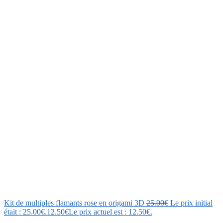
Kit de multiples flamants rose en origami 3D
25.00
€
Le prix initial
était : 25.00€.
12.50
€
Le prix actuel est : 12.50€.