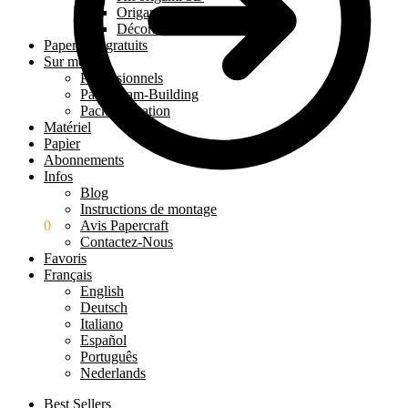
Origami 3D à poser
Décoration murale 3D
Papercraft gratuits
Sur mesure
Professionnels
Pack Team-Building
Pack Éducation
Matériel
Papier
Abonnements
Infos
Blog
Instructions de montage
0.00
€
0
Avis Papercraft
Contactez-Nous
Favoris
Français
English
Deutsch
Italiano
Español
Português
Nederlands
Best Sellers