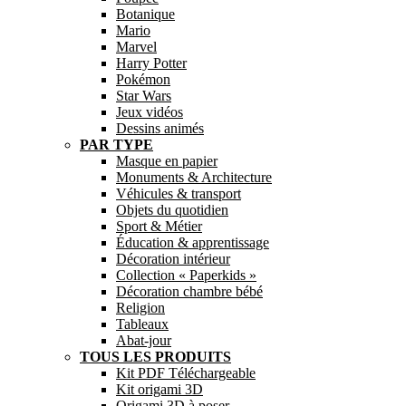
Botanique
Mario
Marvel
Harry Potter
Pokémon
Star Wars
Jeux vidéos
Dessins animés
PAR TYPE
Masque en papier
Monuments & Architecture
Véhicules & transport
Objets du quotidien
Sport & Métier
Éducation & apprentissage
Décoration intérieur
Collection « Paperkids »
Décoration chambre bébé
Religion
Tableaux
Abat-jour
TOUS LES PRODUITS
Kit PDF Téléchargeable
Kit origami 3D
Origami 3D à poser