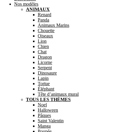
Nos modèles
ANIMAUX
Renard
Panda
Animaux Marins
Chouette
Oiseaux
Lion
Chien
Chat
Dragon
Licorne
Serpent
Dinosaure
Lapin
Tortue
Éléphant
Tête d’animaux mural
TOUS LES THÈMES
Noel
Halloween
Pâques
Saint Valentin
Manga
Poupée