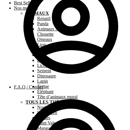
Best Sellers
Nos modèles
ANIMAUX
Renard
Panda
Animaux Marins
Chouette
Oiseaux
Lion
Chien
Chat
Dragon
Licorne
Serpent
Dinosaure
Lapin
Tortue
F.A.Q / Contact
Éléphant
Tête d’animaux mural
TOUS LES THÈMES
Noel
Halloween
Pâques
Saint Valentin
Manga