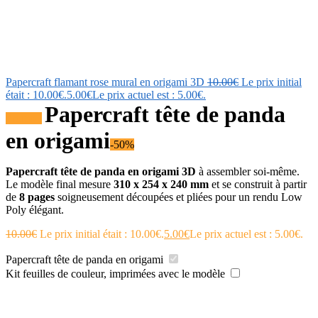
Papercraft flamant rose mural en origami 3D
10.00
€
Le prix initial
était : 10.00€.
5.00
€
Le prix actuel est : 5.00€.
Papercraft tête de panda
Promo !
en origami
-50%
Papercraft tête de panda en origami 3D
à assembler soi-même.
Le modèle final mesure
310 x 254 x 240 mm
et se construit à partir
de
8 pages
soigneusement découpées et pliées pour un rendu Low
Poly élégant.
10.00
€
Le prix initial était : 10.00€.
5.00
€
Le prix actuel est : 5.00€.
Papercraft tête de panda en origami
Kit feuilles de couleur, imprimées avec le modèle