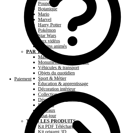
Poupée
Botanique
Mario
Marvel
Harry Potter
Pokémon
Star Wars
Jeux vidéos
Dessins animés
PAR TYPE
Masque en papier
Monuments & Architecture
Véhicules & transport
Objets du quotidien
Sport & Métier
Paiement
Éducation & apprentissage
Décoration intérieur
Collection « Paperkids »
Décoration chambre bébé
Religion
Tableaux
Abat-jour
TOUS LES PRODUITS
Kit PDF Téléchargeable
Kit origami 3D