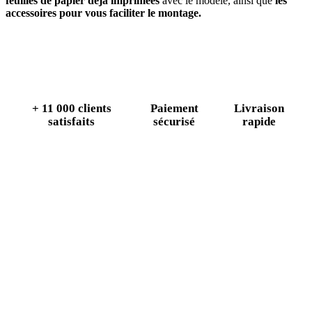
feuilles de papier déjà imprimées
avec le modèle, ainsi que
les
accessoires pour vous faciliter le montage.
+ 11 000 clients
Paiement
Livraison
satisfaits
sécurisé
rapide