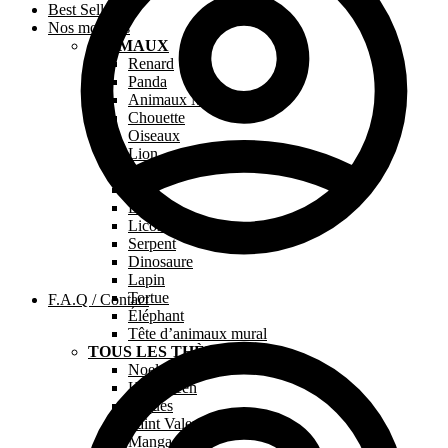
Best Sellers
Nos modèles
ANIMAUX
Renard
Panda
Animaux Marins
Chouette
Oiseaux
Lion
Chien
Chat
Dragon
Licorne
Serpent
Dinosaure
Lapin
Tortue
F.A.Q / Contact
Éléphant
Tête d’animaux mural
TOUS LES THÈMES
Noel
Halloween
Pâques
Saint Valentin
Manga