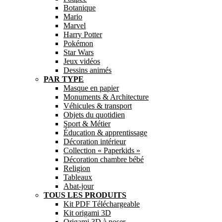
Botanique
Mario
Marvel
Harry Potter
Pokémon
Star Wars
Jeux vidéos
Dessins animés
PAR TYPE
Masque en papier
Monuments & Architecture
Véhicules & transport
Objets du quotidien
Sport & Métier
Éducation & apprentissage
Décoration intérieur
Collection « Paperkids »
Décoration chambre bébé
Religion
Tableaux
Abat-jour
TOUS LES PRODUITS
Kit PDF Téléchargeable
Kit origami 3D
Origami 3D à poser