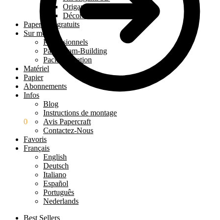
Origami 3D à poser
Décoration murale 3D
Papercraft gratuits
Sur mesure
Professionnels
Pack Team-Building
Pack Éducation
Matériel
Papier
Abonnements
Infos
Blog
Instructions de montage
0.00
€
0
Avis Papercraft
Contactez-Nous
Favoris
Français
English
Deutsch
Italiano
Español
Português
Nederlands
Best Sellers