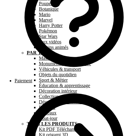
Poupée
Botanique
Mario
Marvel
Harry Potter
Pokémon
Star Wars
Jeux vidéos
Dessins animés
PAR TYPE
Masque en papier
Monuments & Architecture
Véhicules & transport
Objets du quotidien
Sport & Métier
Paiement
Éducation & apprentissage
Décoration intérieur
Collection « Paperkids »
Décoration chambre bébé
Religion
Tableaux
Abat-jour
TOUS LES PRODUITS
Kit PDF Téléchargeable
Kit origami 3D