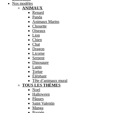
Nos modèles
ANIMAUX
Renard
Panda
Animaux Marins
Chouette
Oiseaux
Lion
Chien
Chat
Dragon
Licorne
Serpent
Dinosaure
Lapin
Tortue
Éléphant
Tête d’animaux mural
TOUS LES THÈMES
Noel
Halloween
Pâques
Saint Valentin
Manga
Poupée