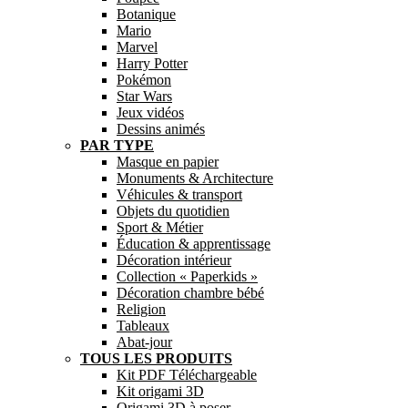
Botanique
Mario
Marvel
Harry Potter
Pokémon
Star Wars
Jeux vidéos
Dessins animés
PAR TYPE
Masque en papier
Monuments & Architecture
Véhicules & transport
Objets du quotidien
Sport & Métier
Éducation & apprentissage
Décoration intérieur
Collection « Paperkids »
Décoration chambre bébé
Religion
Tableaux
Abat-jour
TOUS LES PRODUITS
Kit PDF Téléchargeable
Kit origami 3D
Origami 3D à poser