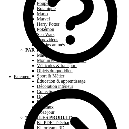
Poupée
Botanique
Mario
Marvel
Harry Potter
Pokémon
Star Wars
Jeux vidéos
Dessins animés
PAR TYPE
Masque en papier
Monuments & Architecture
Véhicules & transport
Objets du quotidien
Sport & Métier
Paiement
Éducation & apprentissage
Décoration intérieur
Collection « Paperkids »
Décoration chambre bébé
Religion
Tableaux
Abat-jour
TOUS LES PRODUITS
Kit PDF Téléchargeable
Kit origami 3D