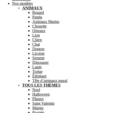
Nos modèles
ANIMAUX
Renard
Panda
Animaux Marins
Chouette
Oiseaux
Lion
Chien
Chat
Dragon
Licorne
Serpent
Dinosaure
Lapin
Tortue
Éléphant
Tête d’animaux mural
TOUS LES THÈMES
Noel
Halloween
Pâques
Saint Valentin
Manga
Poupée