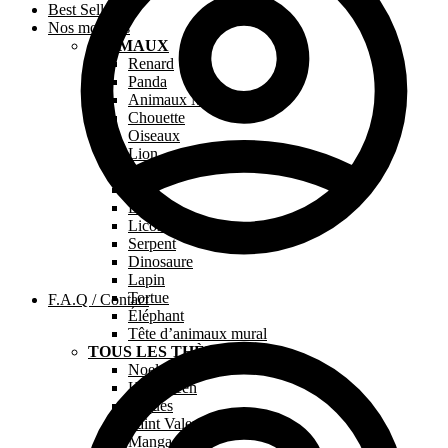
Best Sellers
Nos modèles
ANIMAUX
Renard
Panda
Animaux Marins
Chouette
Oiseaux
Lion
Chien
Chat
Dragon
Licorne
Serpent
Dinosaure
Lapin
Tortue
F.A.Q / Contact
Éléphant
Tête d’animaux mural
TOUS LES THÈMES
Noel
Halloween
Pâques
Saint Valentin
Manga