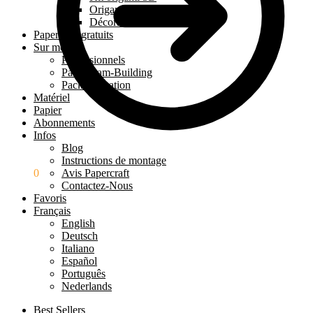
Origami 3D à poser
Décoration murale 3D
Papercraft gratuits
Sur mesure
Professionnels
Pack Team-Building
Pack Éducation
Matériel
Papier
Abonnements
Infos
Blog
Instructions de montage
0.00
€
0
Avis Papercraft
Contactez-Nous
Favoris
Français
English
Deutsch
Italiano
Español
Português
Nederlands
Best Sellers