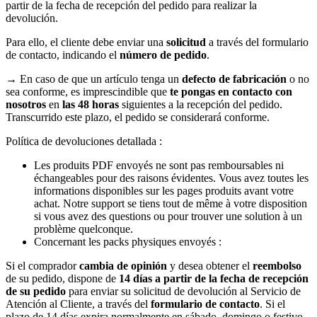
partir de la fecha de recepción del pedido para realizar la
devolución.
Para ello, el cliente debe enviar una
solicitud
a través del formulario
de contacto, indicando el
número de pedido
.
→ En caso de que un artículo tenga un
defecto de fabricación
o no
sea conforme, es imprescindible que
te pongas en contacto con
nosotros
en
las 48 horas
siguientes a la recepción del pedido.
Transcurrido este plazo, el pedido se considerará conforme.
Política de devoluciones detallada :
Les produits PDF envoyés ne sont pas remboursables ni
échangeables pour des raisons évidentes. Vous avez toutes les
informations disponibles sur les pages produits avant votre
achat. Notre support se tiens tout de même à votre disposition
si vous avez des questions ou pour trouver une solution à un
problème quelconque.
Concernant les packs physiques envoyés :
Si el comprador
cambia de opinión
y desea obtener el
reembolso
de su pedido, dispone de
14 días a partir de la fecha de recepción
de su pedido
para enviar su solicitud de devolución al Servicio de
Atención al Cliente, a través del
formulario de contacto
. Si el
plazo de 14 días expira normalmente en sábado, domingo o festivo,