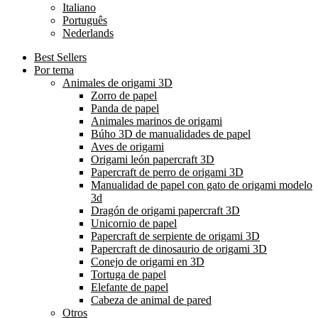
Italiano
Português
Nederlands
Best Sellers
Por tema
Animales de origami 3D
Zorro de papel
Panda de papel
Animales marinos de origami
Búho 3D de manualidades de papel
Aves de origami
Origami león papercraft 3D
Papercraft de perro de origami 3D
Manualidad de papel con gato de origami modelo
3d
Dragón de origami papercraft 3D
Unicornio de papel
Papercraft de serpiente de origami 3D
Papercraft de dinosaurio de origami 3D
Conejo de origami en 3D
Tortuga de papel
Elefante de papel
Cabeza de animal de pared
Otros