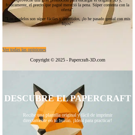
“Aproveché una gran promoción para encargar el origami 3D y,
francamente, el precio que pagué mereció la pena. Súper contenta con la
oferta”.
“Los modelos son súper fáciles y divertidos, ¡lo he pasado genial con mis
hijos!”
Ver todas las opiniones
Copyright © 2025 - Papercraft-3D.com
DESCUBRE EL PAPERCRAFT
Recibe una plantilla original y fácil de imprimir
directamente en tu buzón. ¡Ideal para practicar!