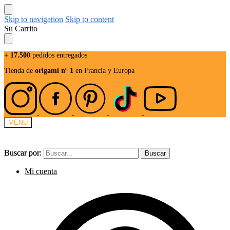
Skip to navigation
Skip to content
Su Carrito
+ 17.500
pedidos entregados
Tienda de
origami nº 1
en Francia y Europa
MENU
Buscar por:
Buscar por:
Buscar
Buscar
Mi cuenta