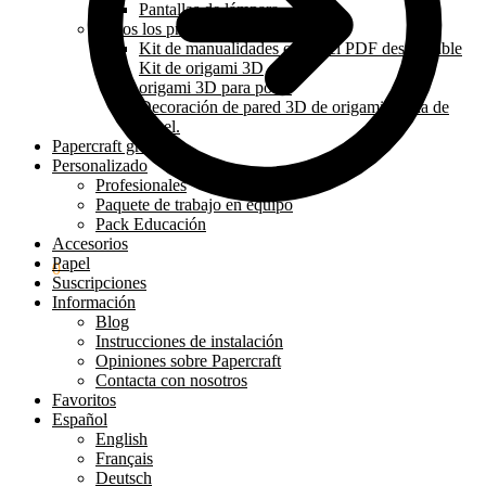
Pantallas de lámpara
Todos los productos
Kit de manualidades en papel PDF descargable
Kit de origami 3D
origami 3D para posar
Decoración de pared 3D de origami hecha de
papel.
Papercraft gratis
Personalizado
Profesionales
Paquete de trabajo en equipo
Pack Educación
Accesorios
Papel
0.00
€
0
Suscripciones
Información
Blog
Instrucciones de instalación
Opiniones sobre Papercraft
Contacta con nosotros
Favoritos
Español
English
Français
Deutsch