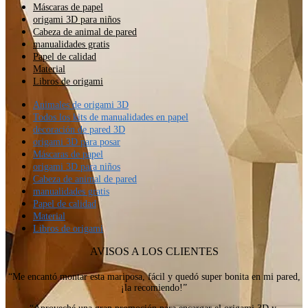
Máscaras de papel
origami 3D para niños
Cabeza de animal de pared
manualidades gratis
Papel de calidad
Material
Libros de origami
Animales de origami 3D
Todos los kits de manualidades en papel
decoración de pared 3D
origami 3D para posar
Máscaras de papel
origami 3D para niños
Cabeza de animal de pared
manualidades gratis
Papel de calidad
Material
Libros de origami
AVISOS A LOS CLIENTES
“Me encantó montar esta mariposa, fácil y quedó super bonita en mi pared,
¡la recomiendo!”