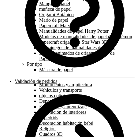
Manga de papel
muñeca de papel
Origami Botánico
Mario de papel
Papercraft Marvel
Manualidades de papel Harry Potter
Modelos de manualidades de papel de Pokémon
Papercraft origami de Star Wars 3D
Videojuegos de manualidades de papel.
Dibujos animados de origami en 3D de
Papercraft
Por tipo
Máscara de papel
Validación de pedidos
Monumentos y arquitectura
Vehículos y transporte
objetos cotidianos
Deporte y profesión
Educación y aprendizaje
Decoración de interiores
Paperkids
Decoración habitación bebé
Religión
Cuadros 3D