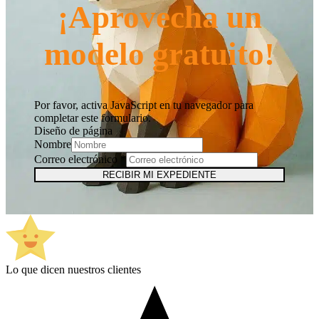
¡Aprovecha un
modelo gratuito!
Por favor, activa JavaScript en tu navegador para
completar este formulario.
Diseño de página
Nombre
Correo electrónico
*
RECIBIR MI EXPEDIENTE
Lo que dicen nuestros clientes