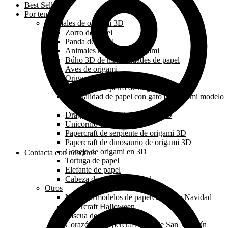
Best Sellers
Por tema
Animales de origami 3D
Zorro de papel
Panda de papel
Animales marinos de origami
Búho 3D de manualidades de papel
Aves de origami
Origami león papercraft 3D
Papercraft de perro de origami 3D
Manualidad de papel con gato de origami modelo
3d
Dragón de origami papercraft 3D
Unicornio de papel
Papercraft de serpiente de origami 3D
Papercraft de dinosaurio de origami 3D
Conejo de origami en 3D
Contacta con nosotros
Tortuga de papel
Elefante de papel
Cabeza de animal de pared
Otros
Nuestros modelos de papercraft para Navidad
Papercraft Halloween
Pascua de papel
Corazón de papercraft y día de San Valentín