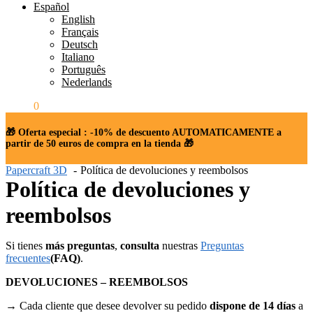
Español
English
Français
Deutsch
Italiano
Português
Nederlands
0.00
€
0
🎁 Oferta especial : -10% de descuento AUTOMATICAMENTE a
partir de 50 euros de compra en la tienda 🎁
Papercraft 3D
Política de devoluciones y reembolsos
Política de devoluciones y
reembolsos
Si tienes
más preguntas
,
consulta
nuestras
Preguntas
frecuentes
(FAQ)
.
DEVOLUCIONES – REEMBOLSOS
→ Cada cliente que desee devolver su pedido
dispone de 14 días
a