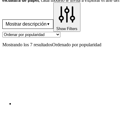
escultura de papel
, cada modelo te invita a explorar el arte del
bricolaje
con diseños realistas y cautivadores. Perfecto para
entusiastas de los reptiles o curiosos que buscan un proyecto
creativo único.
Mostrar descripción
Show Filters
Mostrando los 7 resultados
Ordenado por popularidad