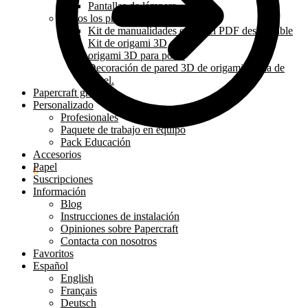
Pantallas de lámpara
Todos los productos
Kit de manualidades en papel PDF descargable
Kit de origami 3D
origami 3D para posar
Decoración de pared 3D de origami hecha de
papel.
Papercraft gratis
Personalizado
Profesionales
Paquete de trabajo en equipo
Pack Educación
Accesorios
Papel
0.00
€
0
Suscripciones
Información
Blog
Instrucciones de instalación
Opiniones sobre Papercraft
Contacta con nosotros
Favoritos
Español
English
Français
Deutsch