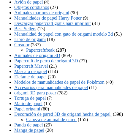
Avión de papel
(4)
Objetos cotidianos
(27)
Animales marinos de origami
(90)
Manualidades de papel Harry Potter
(9)
Descargar papercraft gratis para imprimir
(31)
Best Sellers
(13)
Manualidad de papel con gato de origami modelo 3d
(51)
Libro de origami
(18)
Creador
(287)
Papercraftfreak
(287)
Animales de origami 3D
(869)
Papercraft de perro de origami 3D
(77)
Papercraft Marvel
(21)
Máscara de papel
(114)
Elefante de papel
(20)
Modelos de manualidades de papel de Pokémon
(40)
Accesorios para manualidades de papel
(11)
origami 3D para posar
(782)
Tortuga de papel
(7)
Mario de papel
(15)
Papel origami
(60)
Decoración de pared 3D de origami hecha de papel.
(398)
Cabeza de animal de pared
(155)
Panda de papel
(29)
Manga de papel
(20)