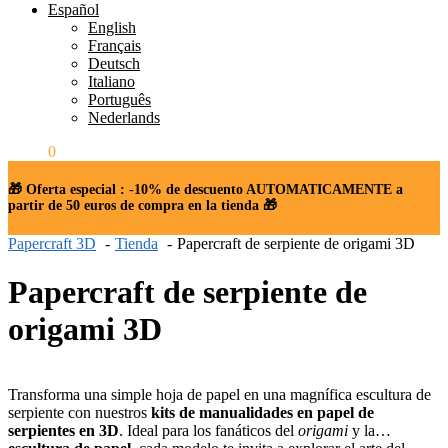
Español
English
Français
Deutsch
Italiano
Português
Nederlands
0.00
€
0
🎁 Oferta especial : -10% de descuento AUTOMATICAMENTE a
partir de 50 euros de compra en la tienda 🎁
Papercraft 3D
Tienda
Papercraft de serpiente de origami 3D
Papercraft de serpiente de
origami 3D
Transforma una simple hoja de papel en una magnífica escultura de
serpiente con nuestros
kits de manualidades en papel de
serpientes en 3D
. Ideal para los fanáticos del
origami
y la