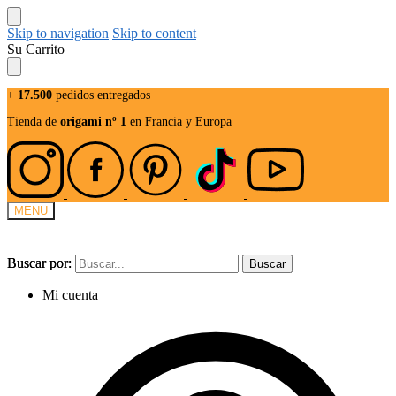
Skip to navigation
Skip to content
Su Carrito
+ 17.500
pedidos entregados
Tienda de
origami nº 1
en Francia y Europa
MENU
Buscar por:
Buscar por:
Buscar
Buscar
Mi cuenta