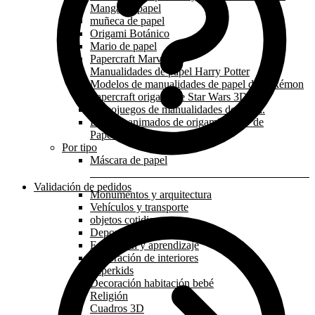
Manga de papel
muñeca de papel
Origami Botánico
Mario de papel
Papercraft Marvel
Manualidades de papel Harry Potter
Modelos de manualidades de papel de Pokémon
Papercraft origami de Star Wars 3D
Videojuegos de manualidades de papel.
Dibujos animados de origami en 3D de
Papercraft
Por tipo
Máscara de papel
Validación de pedidos
Monumentos y arquitectura
Vehículos y transporte
objetos cotidianos
Deporte y profesión
Educación y aprendizaje
Decoración de interiores
Paperkids
Decoración habitación bebé
Religión
Cuadros 3D