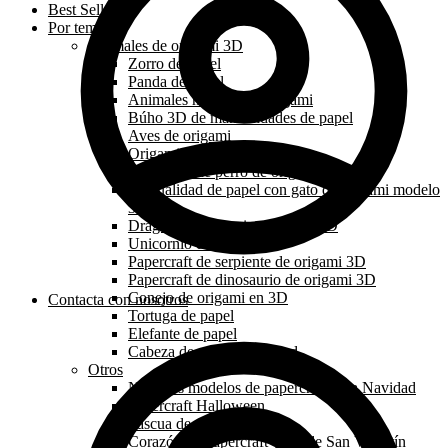
Best Sellers
Por tema
Animales de origami 3D
Zorro de papel
Panda de papel
Animales marinos de origami
Búho 3D de manualidades de papel
Aves de origami
Origami león papercraft 3D
Papercraft de perro de origami 3D
Manualidad de papel con gato de origami modelo
3d
Dragón de origami papercraft 3D
Unicornio de papel
Papercraft de serpiente de origami 3D
Papercraft de dinosaurio de origami 3D
Conejo de origami en 3D
Contacta con nosotros
Tortuga de papel
Elefante de papel
Cabeza de animal de pared
Otros
Nuestros modelos de papercraft para Navidad
Papercraft Halloween
Pascua de papel
Corazón de papercraft y día de San Valentín