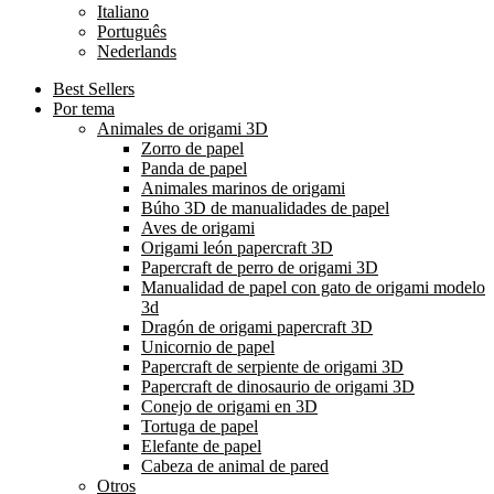
Italiano
Português
Nederlands
Best Sellers
Por tema
Animales de origami 3D
Zorro de papel
Panda de papel
Animales marinos de origami
Búho 3D de manualidades de papel
Aves de origami
Origami león papercraft 3D
Papercraft de perro de origami 3D
Manualidad de papel con gato de origami modelo
3d
Dragón de origami papercraft 3D
Unicornio de papel
Papercraft de serpiente de origami 3D
Papercraft de dinosaurio de origami 3D
Conejo de origami en 3D
Tortuga de papel
Elefante de papel
Cabeza de animal de pared
Otros