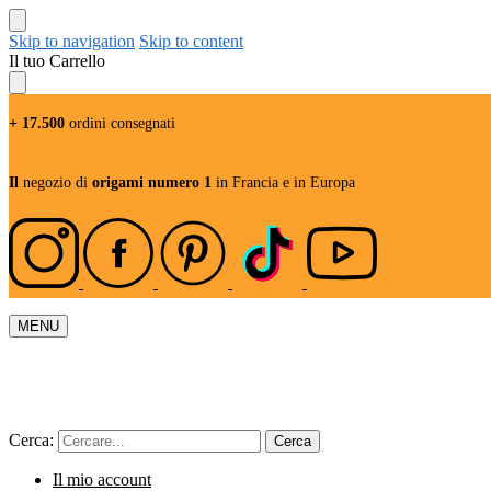
Skip to navigation
Skip to content
Il tuo Carrello
+ 17.500
ordini consegnati
Il
negozio di
origami numero 1
in Francia e in Europa
MENU
Cerca:
Cerca
Il mio account