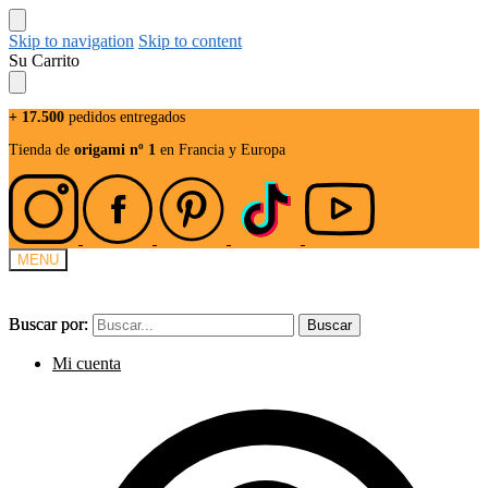
Skip to navigation
Skip to content
Su Carrito
+ 17.500
pedidos entregados
Tienda de
origami nº 1
en Francia y Europa
MENU
Buscar por:
Buscar por:
Buscar
Buscar
Mi cuenta