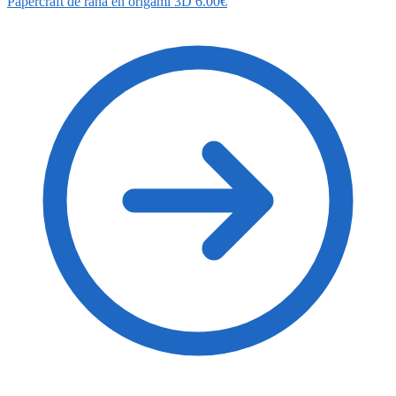
Papercraft de rana en origami 3D
6.00
€