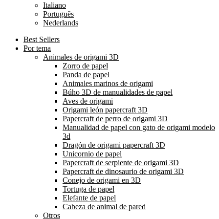
Italiano
Português
Nederlands
Best Sellers
Por tema
Animales de origami 3D
Zorro de papel
Panda de papel
Animales marinos de origami
Búho 3D de manualidades de papel
Aves de origami
Origami león papercraft 3D
Papercraft de perro de origami 3D
Manualidad de papel con gato de origami modelo
3d
Dragón de origami papercraft 3D
Unicornio de papel
Papercraft de serpiente de origami 3D
Papercraft de dinosaurio de origami 3D
Conejo de origami en 3D
Tortuga de papel
Elefante de papel
Cabeza de animal de pared
Otros