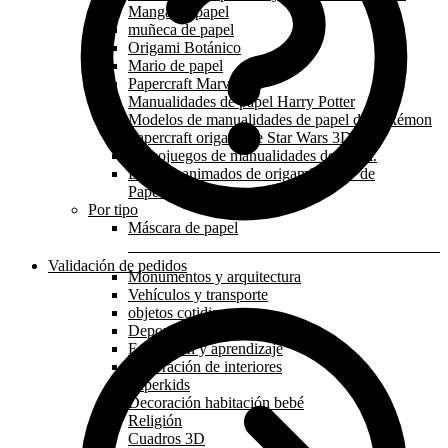
Manga de papel
muñeca de papel
Origami Botánico
Mario de papel
Papercraft Marvel
Manualidades de papel Harry Potter
Modelos de manualidades de papel de Pokémon
Papercraft origami de Star Wars 3D
Videojuegos de manualidades de papel.
Dibujos animados de origami en 3D de
Papercraft
Por tipo
Máscara de papel
Validación de pedidos
Monumentos y arquitectura
Vehículos y transporte
objetos cotidianos
Deporte y profesión
Educación y aprendizaje
Decoración de interiores
Paperkids
Decoración habitación bebé
Religión
Cuadros 3D