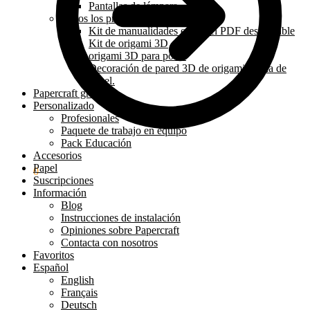
Pantallas de lámpara
Todos los productos
Kit de manualidades en papel PDF descargable
Kit de origami 3D
origami 3D para posar
Decoración de pared 3D de origami hecha de
papel.
Papercraft gratis
Personalizado
Profesionales
Paquete de trabajo en equipo
Pack Educación
Accesorios
Papel
0.00
€
0
Suscripciones
Información
Blog
Instrucciones de instalación
Opiniones sobre Papercraft
Contacta con nosotros
Favoritos
Español
English
Français
Deutsch