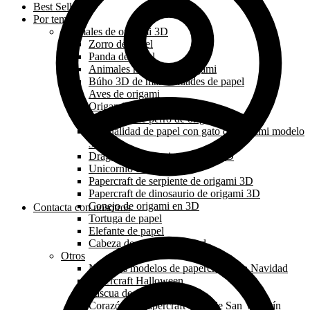
Best Sellers
Por tema
Animales de origami 3D
Zorro de papel
Panda de papel
Animales marinos de origami
Búho 3D de manualidades de papel
Aves de origami
Origami león papercraft 3D
Papercraft de perro de origami 3D
Manualidad de papel con gato de origami modelo
3d
Dragón de origami papercraft 3D
Unicornio de papel
Papercraft de serpiente de origami 3D
Papercraft de dinosaurio de origami 3D
Conejo de origami en 3D
Contacta con nosotros
Tortuga de papel
Elefante de papel
Cabeza de animal de pared
Otros
Nuestros modelos de papercraft para Navidad
Papercraft Halloween
Pascua de papel
Corazón de papercraft y día de San Valentín