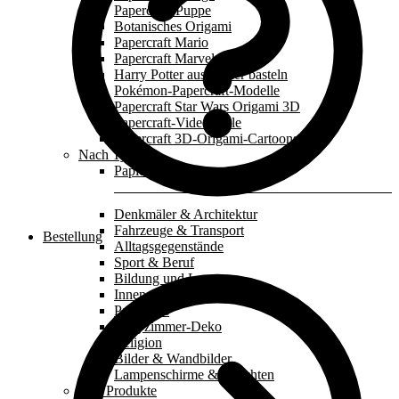
Papercraft-Puppe
Botanisches Origami
Papercraft Mario
Papercraft Marvel
Harry Potter aus Papier basteln
Pokémon-Papercraft-Modelle
Papercraft Star Wars Origami 3D
Papercraft-Videospiele
Papercraft 3D-Origami-Cartoons
Nach Typ
Papiermaske
Denkmäler & Architektur
Fahrzeuge & Transport
Bestellung
Alltagsgegenstände
Sport & Beruf
Bildung und Lernen
Innenausstattung
Paperkids
Babyzimmer-Deko
Religion
Bilder & Wandbilder
Lampenschirme & Leuchten
Alle Produkte