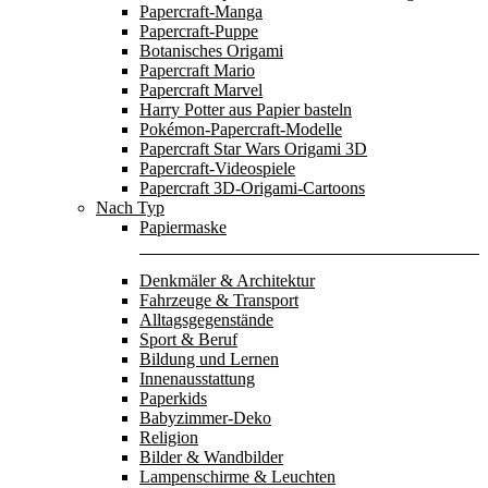
Papercraft-Manga
Papercraft-Puppe
Botanisches Origami
Papercraft Mario
Papercraft Marvel
Harry Potter aus Papier basteln
Pokémon-Papercraft-Modelle
Papercraft Star Wars Origami 3D
Papercraft-Videospiele
Papercraft 3D-Origami-Cartoons
Nach Typ
Papiermaske
Denkmäler & Architektur
Fahrzeuge & Transport
Alltagsgegenstände
Sport & Beruf
Bildung und Lernen
Innenausstattung
Paperkids
Babyzimmer-Deko
Religion
Bilder & Wandbilder
Lampenschirme & Leuchten