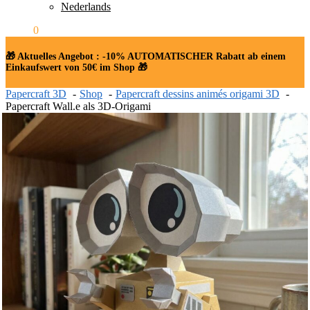
Nederlands
0.00
€
0
🎁 Aktuelles Angebot : -10% AUTOMATISCHER Rabatt ab einem
Einkaufswert von 50€ im Shop 🎁
Papercraft 3D
Shop
Papercraft dessins animés origami 3D
Papercraft Wall.e als 3D-Origami