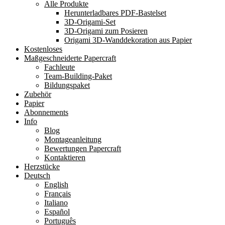
Alle Produkte
Herunterladbares PDF-Bastelset
3D-Origami-Set
3D-Origami zum Posieren
Origami 3D-Wanddekoration aus Papier
Kostenloses
Maßgeschneiderte Papercraft
Fachleute
Team-Building-Paket
Bildungspaket
Zubehör
Papier
Abonnements
Info
Blog
Montageanleitung
Bewertungen Papercraft
Kontaktieren
Herzstücke
Deutsch
English
Français
Italiano
Español
Português