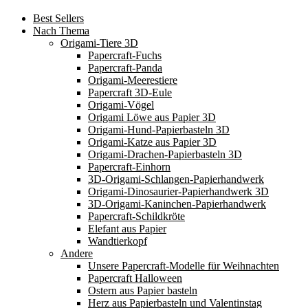
Best Sellers
Nach Thema
Origami-Tiere 3D
Papercraft-Fuchs
Papercraft-Panda
Origami-Meerestiere
Papercraft 3D-Eule
Origami-Vögel
Origami Löwe aus Papier 3D
Origami-Hund-Papierbasteln 3D
Origami-Katze aus Papier 3D
Origami-Drachen-Papierbasteln 3D
Papercraft-Einhorn
3D-Origami-Schlangen-Papierhandwerk
Origami-Dinosaurier-Papierhandwerk 3D
3D-Origami-Kaninchen-Papierhandwerk
Papercraft-Schildkröte
Elefant aus Papier
Wandtierkopf
Andere
Unsere Papercraft-Modelle für Weihnachten
Papercraft Halloween
Ostern aus Papier basteln
Herz aus Papierbasteln und Valentinstag