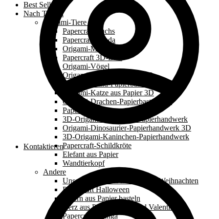
Best Sellers
Nach Thema
Origami-Tiere 3D
Papercraft-Fuchs
Papercraft-Panda
Origami-Meerestiere
Papercraft 3D-Eule
Origami-Vögel
Origami Löwe aus Papier 3D
Origami-Hund-Papierbasteln 3D
Origami-Katze aus Papier 3D
Origami-Drachen-Papierbasteln 3D
Papercraft-Einhorn
3D-Origami-Schlangen-Papierhandwerk
Origami-Dinosaurier-Papierhandwerk 3D
3D-Origami-Kaninchen-Papierhandwerk
Papercraft-Schildkröte
Kontaktieren
Elefant aus Papier
Wandtierkopf
Andere
Unsere Papercraft-Modelle für Weihnachten
Papercraft Halloween
Ostern aus Papier basteln
Herz aus Papierbasteln und Valentinstag
Papercraft-Manga