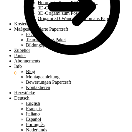
Herunterladbares PDF-Bastelset
3D-Origami-Set
3D-Origami zum Posieren
Origami 3D-Wanddekoration aus Papier
Kostenloses
Maßgeschneiderte Papercraft
Fachleute
Team-Building-Paket
Bildungspaket
Zubehör
Papier
Abonnements
Info
Blog
0.00
€
0
Montageanleitung
Bewertungen Papercraft
Kontaktieren
Herzstücke
Deutsch
English
Français
Italiano
Español
Português
Nederlands